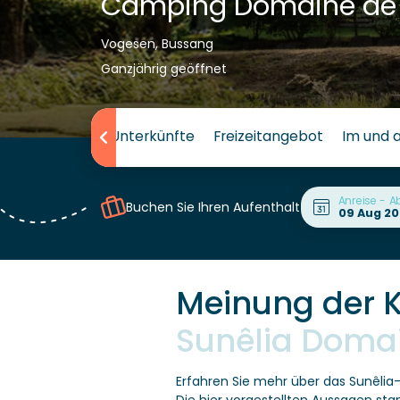
Camping Domaine d
Vogesen, Bussang
Ganzjährig geöffnet
Campingplatz
Unterkünfte
Freizeitangebot
Im und 
Anreise - A
Buchen Sie Ihren Aufenthalt
Meinung der 
Sunêlia Doma
Erfahren Sie mehr über das Sunêli