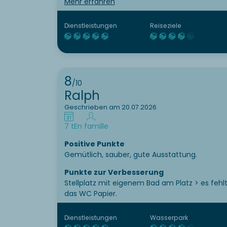
Empfinden basic und nichts was die
Mehr erfahren
Bezeichnung Luxus Campingplatz rechtfertigt
(als Vergleich ein Luxusplatz den ich letztes
Dienstleistungen
Reiseziele
Jahr besucht habe: Camping am Sonnenberg
in Italien)
8
/10
Ralph
Geschrieben am 20.07.2026
7 t
En famille
Positive Punkte
Gemütlich, sauber, gute Ausstattung.
Punkte zur Verbesserung
Stellplatz mit eigenem Bad am Platz > es fehl
das WC Papier.
Dienstleistungen
Wasserpark