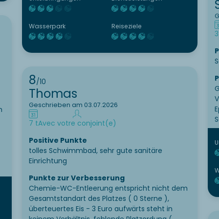
Kleidung etc. aufzuhängen. Sauberkeit:
Geschirr war z.T. dreckig. An den Wänden
G
hingen staubige Spinnweben.
Wasserpark
Reiseziele
3
P
S
8
P
/10
G
Thomas
V
Geschrieben am 03.07.2026
E
n
S
7 t
Avec votre conjoint(e)
Positive Punkte
U
tolles Schwimmbad, sehr gute sanitäre
Einrichtung
W
Punkte zur Verbesserung
Chemie-WC-Entleerung entspricht nicht dem
Gesamtstandart des Platzes ( 0 Sterne ),
überteuertes Eis - 3 Euro aufwärts steht in
keinem Verhältnis, fehlende Platzordung (