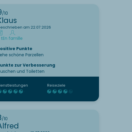
9
/10
Klaus
eschrieben am 22.07.2026
 t
En famille
ositive Punkte
ehe schöne Parzellen
unkte zur Verbesserung
uschen und Toiletten
ienstleistungen
Reiseziele
8
/10
Alfred