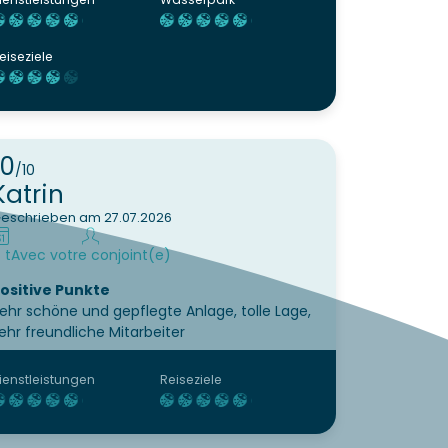
eiseziele
10
/10
Katrin
eschrieben am 27.07.2026
 t
Avec votre conjoint(e)
ositive Punkte
ehr schöne und gepflegte Anlage, tolle Lage,
ehr freundliche Mitarbeiter
ienstleistungen
Reiseziele