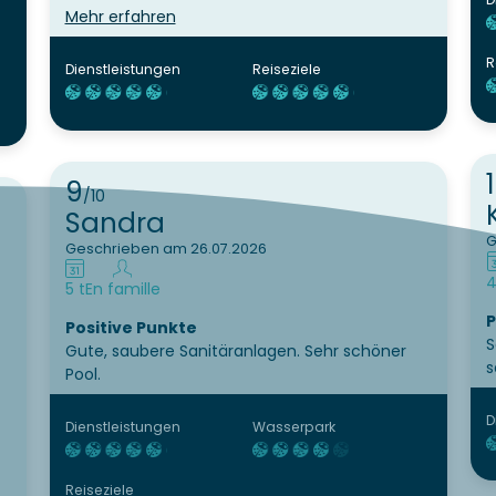
weiteren Umgebung.
Mehr erfahren
Punkte zur Verbesserung
Einzige Kritikpunkte: Zu wenige Herrentoiletten
R
Dienstleistungen
Reiseziele
Wasser in den Duschen zu heiss und teilweise
nicht regulierbar.
9
/10
Sandra
G
Geschrieben am 26.07.2026
4
5 t
En famille
P
Positive Punkte
S
Gute, saubere Sanitäranlagen. Sehr schöner
s
Pool.
D
Dienstleistungen
Wasserpark
Reiseziele