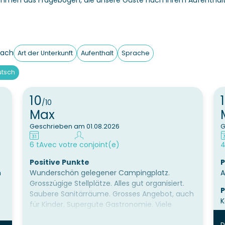
ammen aus Fragebögen, die unsere Gäste nach Ihrem Aufenthalt
nach
Art der Unterkunft
Aufenthalt
Sprache
tsch
10
/10
Max
Geschrieben am 01.08.2026
G
6 t
Avec votre conjoint(e)
4
Positive Punkte
P
m
Wunderschön gelegener Campingplatz.
A
Grosszügige Stellplätze. Alles gut organisiert.
P
Saubere Sanitärräume. Grosses Angebot, auch
K
für Kinder. Supergute Gastronomie. Viele
schöne Wanderwege in der näheren und
D