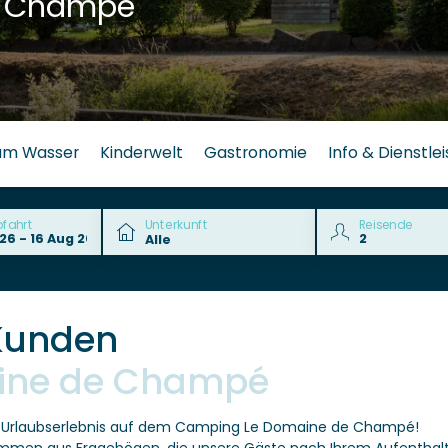
e Champé
am Wasser
Kinderwelt
Gastronomie
Info & Dienstle
bfahrt
Unterkunft
Reisende
Kunden
ine de Champé
a-Urlaubserlebnis auf dem Camping Le Domaine de Champé!