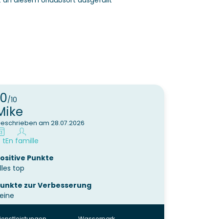
 an diesem Urlaubsort ausgefüllt
10
/10
Mike
eschrieben am 28.07.2026
 t
En famille
ositive Punkte
lles top
unkte zur Verbesserung
eine
ienstleistungen
Wasserpark