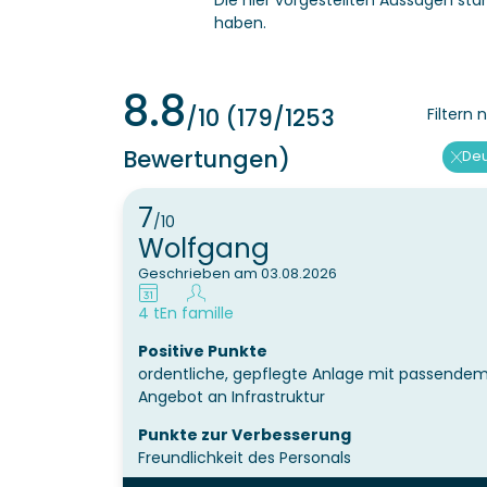
Die hier vorgestellten Aussagen st
haben.
8.8
/10
(179/1253
Filtern 
Bewertungen)
Deu
7
/10
Wolfgang
Geschrieben am 03.08.2026
4 t
En famille
Positive Punkte
ordentliche, gepflegte Anlage mit passende
Angebot an Infrastruktur
Punkte zur Verbesserung
Freundlichkeit des Personals