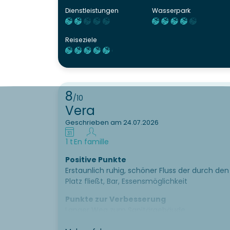
Dienstleistungen
Wasserpark
Reiseziele
8
/10
Vera
Geschrieben am 24.07.2026
1 t
En famille
Positive Punkte
Erstaunlich ruhig, schöner Fluss der durch den
Platz fließt, Bar, Essensmöglichkeit
Punkte zur Verbesserung
Langer Weg zum Sanitärgebäude
Sanitärgebäude sauber aber für mein