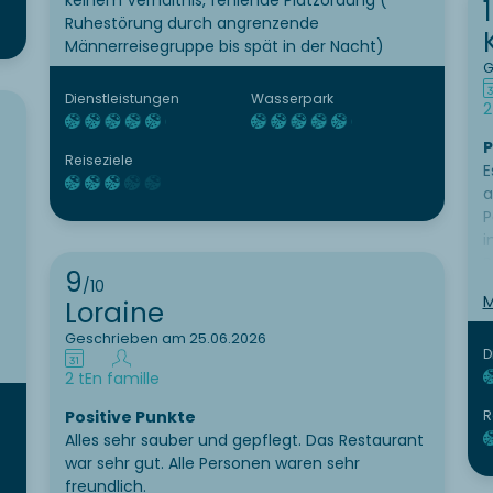
Ruhestörung durch angrenzende
Männerreisegruppe bis spät in der Nacht)
G
Dienstleistungen
Wasserpark
2
P
Reiseziele
E
a
P
i
R
9
/10
A
M
Loraine
k
Geschrieben am 25.06.2026
P
D
W
2 t
En famille
B
a
Positive Punkte
R
z
Alles sehr sauber und gepflegt. Das Restaurant
p
war sehr gut. Alle Personen waren sehr
s
freundlich.