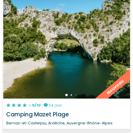
Nouveau
9/10
54 avis
Camping Mazet Plage
Berrias-et-Casteljau, Ardèche, Auvergne-Rhône-Alpes