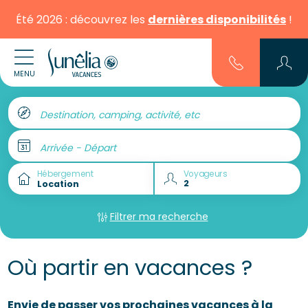
Été 2026 : découvrez les
dernières disponibilités
!
MENU
Destination, camping, activité, etc
Arrivée - Départ
Hébergement
Voyageurs
Filtrer ma recherche
Où partir en vacances ?
Envie de passer vos prochaines vacances à la