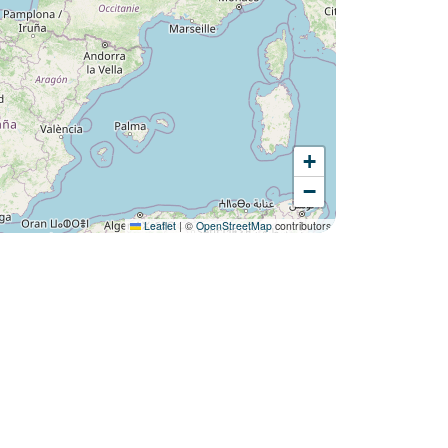
+
Lust auf die :
−
Camping Les Places Dorées ?
Leaflet
|
©
OpenStreetMap
contributors
Entdecken Sie