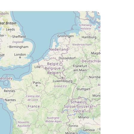
Lust auf die :
Camping L'Orangerie de
Lanniron ?
Entdecken Sie