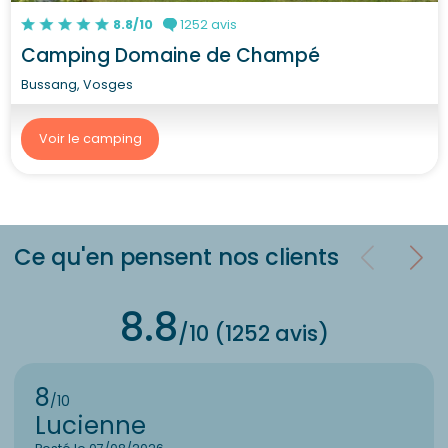
8.8/10
1252 avis
Camping Domaine de Champé
Bussang, Vosges
Voir le camping
Ce qu'en pensent nos clients
8.8
/10 (1252 avis)
8
/10
Lucienne