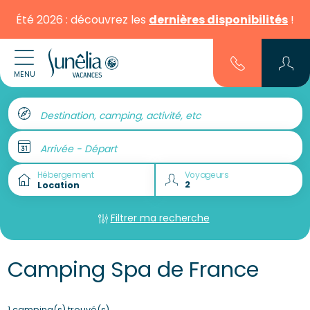
Été 2026 : découvrez les
dernières disponibilités
!
MENU
Destination, camping, activité, etc
Arrivée - Départ
Hébergement
Voyageurs
Filtrer ma recherche
Camping Spa de France
1 camping(s) trouvé(s)