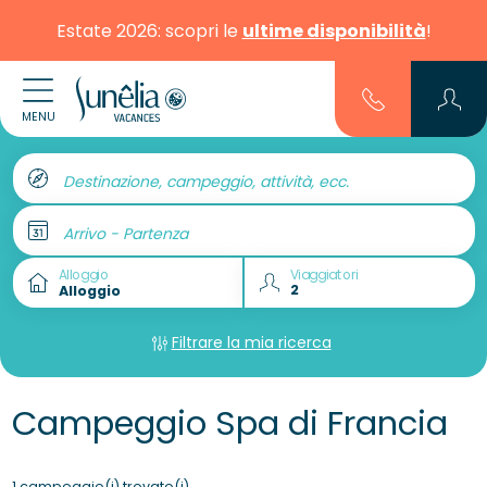
Estate 2026: scopri le
ultime disponibilità
!
MENU
Destinazione, campeggio, attività, ecc.
Arrivo - Partenza
Alloggio
Viaggiatori
Filtrare la mia ricerca
Campeggio Spa di Francia
1 campeggio(i) trovato(i)