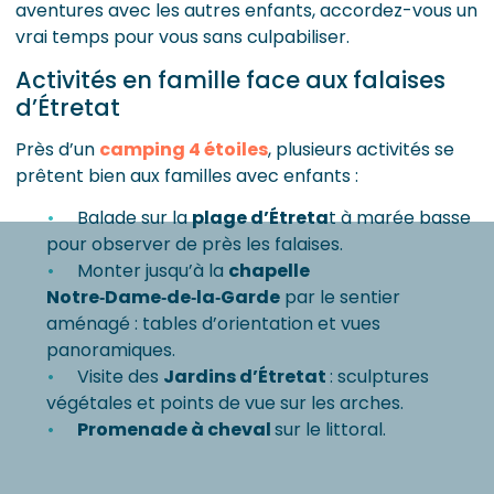
aventures avec les autres enfants, accordez-vous un
vrai temps pour vous sans culpabiliser.
Activités en famille face aux falaises
d’Étretat
Près d’un
camping 4 étoiles
, plusieurs activités se
prêtent bien aux familles avec enfants :
Balade sur la
plage d’Étreta
t à marée basse
pour observer de près les falaises.
Monter jusqu’à la
chapelle
Notre‑Dame‑de‑la‑Garde
par le sentier
aménagé : tables d’orientation et vues
panoramiques.
Visite des
Jardins d’Étretat
: sculptures
végétales et points de vue sur les arches.
Promenade à cheval
sur le littoral.