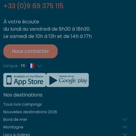
+33 (0)9 69 375 115
À votre écoute
du lundi au vendredi de 8h30 à 18h30.
Le samedi de 10h à 13h et de 14h à 17h
Nous contacter
Langue
FR
Anglais
Allemand
Nos destinations
Italien
Tous nos campings
Espagnol
Nouvelles destinations 2026
Néerlandais
Bord de mer
Montagne
Lacs & rivières