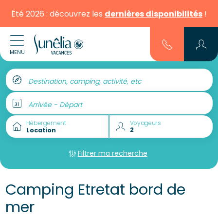
Été 2026 : découvrez les
dernières disponibilités
!
MENU
Destination, camping, activité, etc
Arrivée - Départ
Hébergement
Voyageurs
Filtrer ma recherche
Camping Etretat bord de
mer