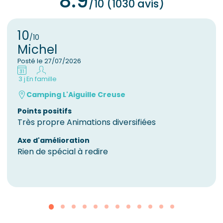
8.9
/10 (1030 avis)
10
/10
Michel
Posté le 27/07/2026
3 j
En famille
Camping L'Aiguille Creuse
Points positifs
Très propre Animations diversifiées
Axe d'amélioration
Rien de spécial à redire