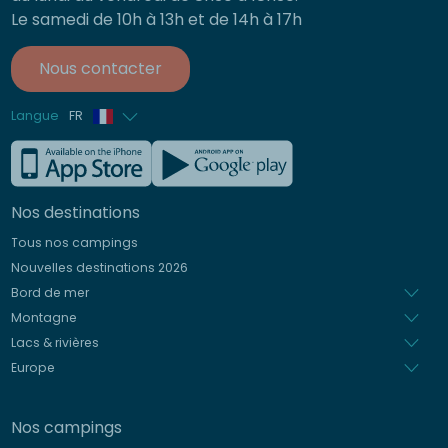
Le samedi de 10h à 13h et de 14h à 17h
Nous contacter
Langue
FR
Anglais
Allemand
Nos destinations
Italien
Tous nos campings
Espagnol
Nouvelles destinations 2026
Néerlandais
Bord de mer
Montagne
Lacs & rivières
Europe
Nos campings