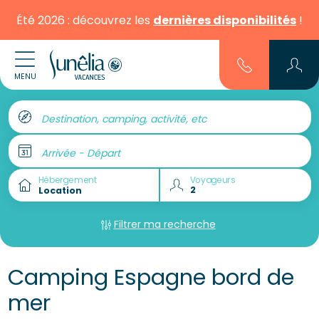
Été 2026 : découvrez les
dernières disponibilités
!
MENU
Destination, camping, activité, etc
Arrivée - Départ
Hébergement
Voyageurs
Filtrer ma recherche
Camping Espagne bord de
mer