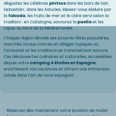
dégustez les célèbres
pintxos
dans les bars de San
Sebastián ; dans les Asturies, laissez-vous séduire par
la
fabada
, les fruits de mer et le cidre servi selon la
tradition ; en Catalogne, savourez la
paella
et les
tapas au bord de la Méditerranée.
Chaque région dévoile ses propres fêtes populaires,
marchés locaux colorés et villages typiques où
l’artisanat et les traditions se transmettent encore.
Ces découvertes culinaires et culturelles, accessibles
depuis votre
camping 4 étoiles en Espagne
,
enrichissent vos vacances et offrent une immersion
totale dans l’art de vivre espagnol.
Réservez dès maintenant votre location de mobil-