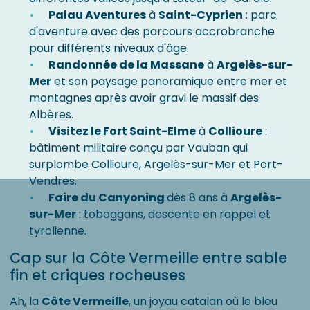
Palau Aventures
à
Saint-Cyprien
: parc
d'aventure avec des parcours accrobranche
pour différents niveaux d'âge.
Randonnée de la Massane
à
Argelès-sur-
Mer
et son paysage panoramique entre mer et
montagnes après avoir gravi le massif des
Albères.
Visitez le Fort Saint-Elme
à
Collioure
:
bâtiment militaire conçu par Vauban qui
surplombe Collioure, Argelès-sur-Mer et Port-
Vendres.
Faire du Canyoning
dès 8 ans à
Argelès-
sur-Mer
: toboggans, descente en rappel et
tyrolienne.
Cap sur la Côte Vermeille entre sable
fin et criques rocheuses
Ah, la
Côte Vermeille
, un joyau catalan où le bleu