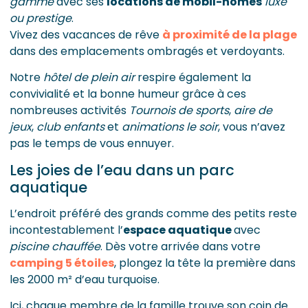
gamme
avec ses
locations de mobil-homes
luxe
ou prestige
.
Vivez des vacances de rêve
à proximité de la plage
dans des emplacements ombragés et verdoyants.
Notre
hôtel de plein air
respire également la
convivialité et la bonne humeur grâce à ces
nombreuses activités
Tournois de sports
,
aire de
jeux
,
club enfants
et
animations le soir
, vous n’avez
pas le temps de vous ennuyer.
Les joies de l’eau dans un parc
aquatique
L’endroit préféré des grands comme des petits reste
incontestablement l’
espace aquatique
avec
piscine chauffée
. Dès votre arrivée dans votre
camping 5 étoiles
, plongez la tête la première dans
les 2000 m² d’eau turquoise.
Ici, chaque membre de la famille trouve son coin de