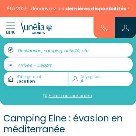
Été 2026 : découvrez les
dernières disponibilités
!
MENU
Destination, camping, activité, etc
Arrivée - Départ
Hébergement
Voyageurs
Filtrer ma recherche
Camping Elne : évasion en
méditerranée