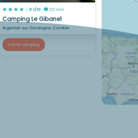
8.1/10
122 avis
Camping Le Gibanel
Argentat-sur-Dordogne, Corrèze
Voir le camping