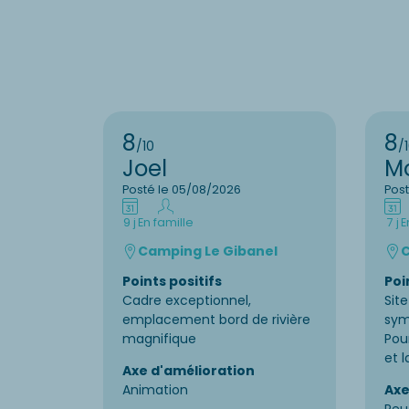
8
8
/10
/
Joel
M
Posté le 05/08/2026
Pos
9 j
En famille
7 j
E
Camping Le Gibanel
C
Points positifs
Poi
Cadre exceptionnel,
Sit
emplacement bord de rivière
sym
magnifique
Pour
et 
Axe d'amélioration
Animation
Axe