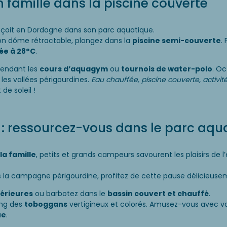
en famille dans la piscine couverte
eçoit en Dordogne dans son parc aquatique.
son dôme rétractable, plongez dans la
piscine semi-couverte
.
ée à 28°C
.
pendant les
cours d’aquagym
ou
tournois de water-polo
. O
les vallées périgourdines.
Eau chauffée, piscine couverte, activit
de soleil !
 ressourcez-vous dans le parc aqu
a famille
, petits et grands campeurs savourent les plaisirs de l
 la campagne périgourdine, profitez de cette pause délicieusem
térieures
ou barbotez dans le
bassin couvert et chauffé
.
ong des
toboggans
vertigineux et colorés. Amusez-vous avec v
ue
.