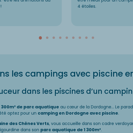
t-être les animations du
être mieux pour un campi
!
4 étoiles.
ns les campings avec piscine 
uceur dans les piscines d’un campi
1 300m² de parc aquatique
au cœur de la Dordogne… Le paradis
 été optez pour un
camping en Dordogne avec piscine
.
ine des Chênes Verts
, vous accueille dans son cadre verdoyant.
igourdine dans son
parc aquatique de 1 300m²
.