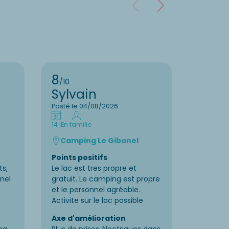
8
10
/10
/10
Sylvain
Cate
Posté le 04/08/2026
Posté le
14 j
En famille
7 j
En fam
Camping Le Gibanel
Camp
Points positifs
Points p
ts,
Le lac est tres propre et
La beaut
nel
gratuit. Le camping est propre
vraiment
et le personnel agréable.
petits so
Activite sur le lac possible
Axe d'a
Axe d'amélioration
.