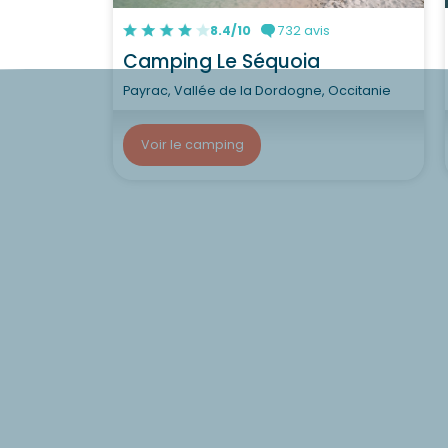
8.4/10
732 avis
Camping Le Séquoia
Payrac, Vallée de la Dordogne, Occitanie
Voir le camping