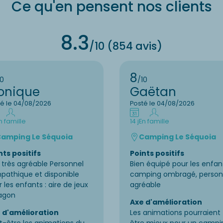
Ce qu'en pensent nos clients
8.3
/10 (854 avis)
8
10
/10
onique
Gaëtan
té le 04/08/2026
Posté le 04/08/2026
n famille
14 j
En famille
amping Le Séquoia
Camping Le Séquoia
nts positifs
Points positifs
e très agréable Personnel
Bien équipé pour les enfan
pathique et disponible
camping ombragé, person
 les enfants : aire de jeux
agréable
lagon
Axe d'amélioration
 d'amélioration
Les animations pourraient