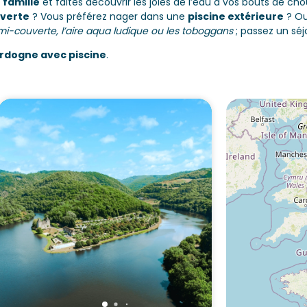
 famille
et faites découvrir les joies de l’eau à vos bouts de ch
uverte
? Vous préférez nager dans une
piscine extérieure
? Ou
emi-couverte, l’aire aqua ludique ou les toboggans
; passez un séj
rdogne avec piscine
.