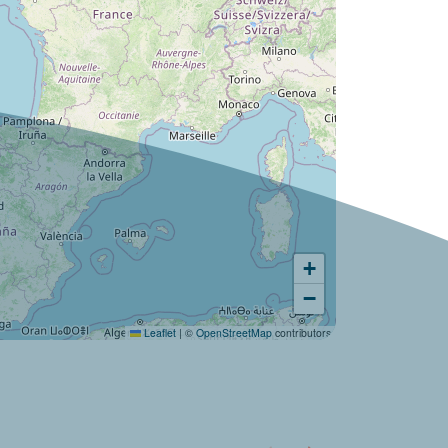
+
−
Leaflet
|
©
OpenStreetMap
contributors