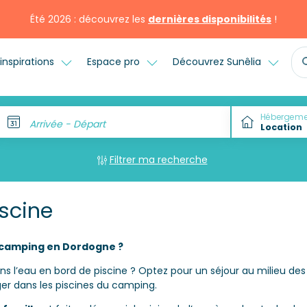
Été 2026 : découvrez les
dernières disponibilités
!
inspirations
Espace pro
Découvrez Sunêlia
Hébergeme
Arrivée - Départ
Filtrer ma recherche
scine
e camping en Dordogne ?
ns l’eau en bord de piscine ? Optez pour un séjour au milieu de
er dans les piscines du camping.