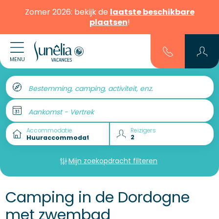
Zomer 2026: bekijk de
laatste beschikbare
plaatsen
!
MENU
Bestemming, camping, activiteit, enz.
Aankomst - Vertrek
Accommodatie
Reizigers
Mijn zoekopdracht filteren
Camping in de Dordogne
met zwembad