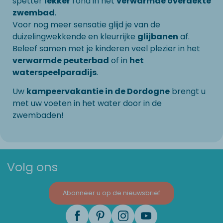
spetter
lekker
rond in het
verwarmde overdekte
zwembad
.
Voor nog meer sensatie glijd je van de
duizelingwekkende en kleurrijke
glijbanen
af.
Beleef samen met je kinderen veel plezier in het
verwarmde peuterbad
of in
het
waterspeelparadijs
.
Uw
kampeervakantie in de Dordogne
brengt u
met uw voeten in het water door in de
zwembaden!
Volg ons
Abonneer u op de nieuwsbrief