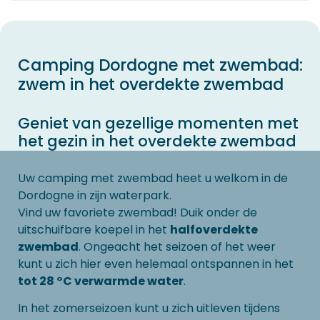
Camping Dordogne met zwembad:
zwem in het overdekte zwembad
Geniet van gezellige momenten met
het gezin in het overdekte zwembad
Uw camping met zwembad heet u welkom in de
Dordogne in zijn waterpark.
Vind uw favoriete zwembad! Duik onder de
uitschuifbare koepel in het
halfoverdekte
zwembad
. Ongeacht het seizoen of het weer
kunt u zich hier even helemaal ontspannen in het
tot 28 °C verwarmde water
.
In het zomerseizoen kunt u zich uitleven tijdens