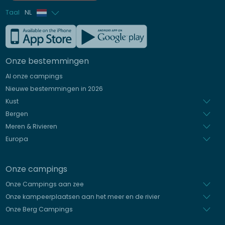
Taal
NL
Frans
Engels
Onze bestemmingen
Duits
Al onze campings
Italiaans
Nieuwe bestemmingen in 2026
Spaans
Kust
Bergen
Meren & Rivieren
Europa
Onze campings
Onze Campings aan zee
Onze kampeerplaatsen aan het meer en de rivier
Onze Berg Campings