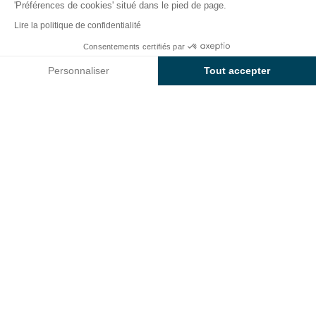
'Préférences de cookies' situé dans le pied de page.
Retour
Lire la politique de confidentialité
L'Emplacement Sunêlia Confort
Consentements certifiés par
Réserver
Indisponible sur ces dates
Lac
Personnaliser
Tout accepter
du Camping L'Hippocampe
Axeptio consent
Plateforme de Gestion du Consentement : Personnalisez vos O
Notre plateforme vous permet d'adapter et de gérer vos paramètr
EMPLACEMENT
1 / 5