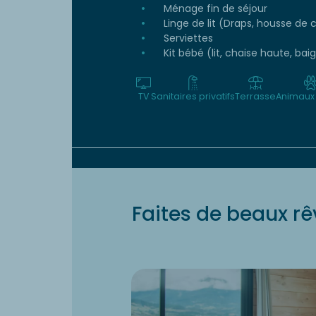
Ménage fin de séjour
Linge de lit (Draps, housse de c
Serviettes
Kit bébé (lit, chaise haute, bai
TV
Sanitaires privatifs
Terrasse
Animaux
Faites de beaux rê