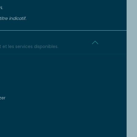
N.
re indicatif.
et les services disponibles.
zer