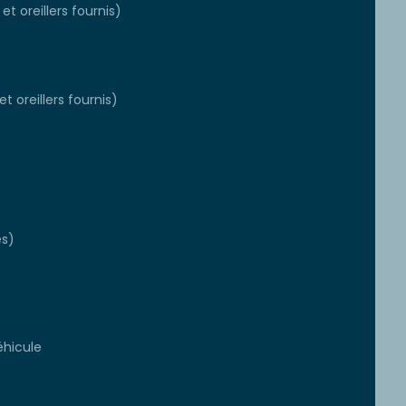
et oreillers fournis)
t oreillers fournis)
es)
éhicule