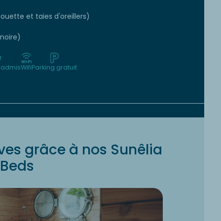
ouette et taies d'oreillers)
gnoire)
 admis
Wifi
Parking gratuit
ves grâce à nos Sunêlia
Beds