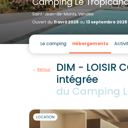
Camping Le Tropican
Saint-Jean-de-Monts, Vendée
Ouvert du
11 avril 2026
au
13 septembre 2026
Le camping
Hébergements
Activi
DIM - LOISIR C
Retour
intégrée
du Camping L
LOCATION