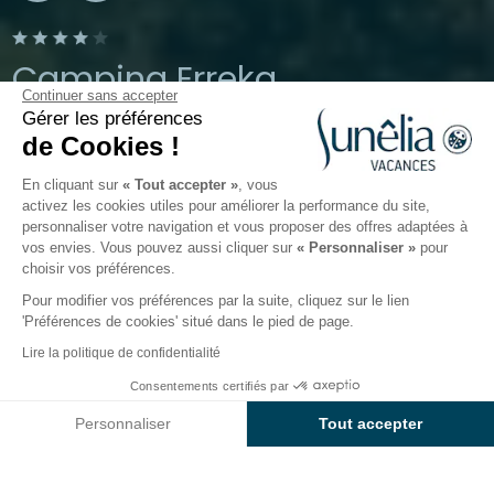
Camping Erreka
Continuer sans accepter
Gérer les préférences
Bidart, Pays Basque
de Cookies !
Ouvert du
4 avril 2026
au
1 novembre 2026
En cliquant sur
« Tout accepter »
, vous
activez les cookies utiles pour améliorer la performance du site,
personnaliser votre navigation et vous proposer des offres adaptées à
Le camping
Hébergements
Activités
Autour de l
vos envies. Vous pouvez aussi cliquer sur
« Personnaliser »
pour
choisir vos préférences.
Pour modifier vos préférences par la suite, cliquez sur le lien
'Préférences de cookies' situé dans le pied de page.
Retour
Lire la politique de confidentialité
Hébergement Cottage Prestige
Consentements certifiés par
Réserver
Indisponible sur ces dates
du Camping Sunêlia L'Erreka
Personnaliser
Tout accepter
Axeptio consent
Plateforme de Gestion du Consentement : Personnalisez vos O