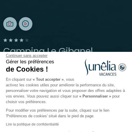
Camping Le Gibanel
Continuer sans accepter
Gérer les préférences
Argentat-sur-Dordogne, Corrèze
de Cookies !
Ouvert du
24 mai 2026
au
27 septembre 2026
En cliquant sur
« Tout accepter »
, vous
activez les cookies utiles pour améliorer la performance du site,
personnaliser votre navigation et vous proposer des offres adaptées à
Le camping
Hébergements
Activités
Autour de l
vos envies. Vous pouvez aussi cliquer sur
« Personnaliser »
pour
choisir vos préférences.
Pour modifier vos préférences par la suite, cliquez sur le lien
'Préférences de cookies' situé dans le pied de page.
Retour
Lire la politique de confidentialité