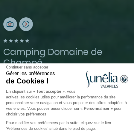
Camping Domaine de
Champé
Continuer sans accepter
Gérer les préférences
Bussang, Vosges
de Cookies !
Ouverture toute l'année
En cliquant sur
« Tout accepter »
, vous
activez les cookies utiles pour améliorer la performance du site,
personnaliser votre navigation et vous proposer des offres adaptées à
Le camping
Hébergements
Activités
Autour de l
vos envies. Vous pouvez aussi cliquer sur
« Personnaliser »
pour
choisir vos préférences.
Pour modifier vos préférences par la suite, cliquez sur le lien
'Préférences de cookies' situé dans le pied de page.
Retour