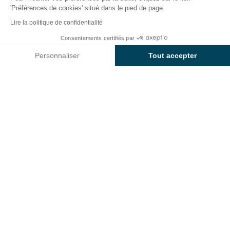
'Préférences de cookies' situé dans le pied de page.
Retour
Lire la politique de confidentialité
Hébergement Luxe Suite
Consentements certifiés par
Réserver
Indisponible sur ces dates
Du camping Sunêlia Le
Personnaliser
Tout accepter
Domaine de Champé
Axeptio consent
Plateforme de Gestion du Consentement : Personnalisez vos O
Notre plateforme vous permet d'adapter et de gérer vos paramètr
LOCATION
1 / 13