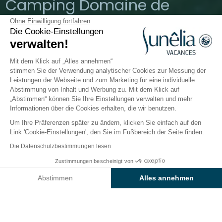
Camping Domaine de
Champé
Ohne Einwilligung fortfahren
Die Cookie-Einstellungen
verwalten!
Vogesen, Bussang
Ganzjährig geöffnet
Mit dem Klick auf „Alles annehmen“
stimmen Sie der Verwendung analytischer Cookies zur Messung der
Leistungen der Webseite und zum Marketing für eine individuelle
Abstimmung von Inhalt und Werbung zu. Mit dem Klick auf
Der Campingplatz
Unterkünfte
Freizeitangebot
„Abstimmen“ können Sie Ihre Einstellungen verwalten und mehr
Informationen über die Cookies erhalten, die wir benutzen.
Um Ihre Präferenzen später zu ändern, klicken Sie einfach auf den
Link 'Cookie-Einstellungen', den Sie im Fußbereich der Seite finden.
Zurück
Die Datenschutzbestimmungen lesen
Unterkunft Luxe Suite
Zustimmungen bescheinigt von
Buchen Sie
An diesen Tagen nicht verfügbar
vom Campingplatz Sunêlia Le
Abstimmen
Alles annehmen
Domaine de Champé
Axeptio consent
Einwilligungsmanagementplattform: Passen Sie Ihre Optionen 
Unsere Plattform ermöglicht es Ihnen, Ihre Datenschutzeinstell