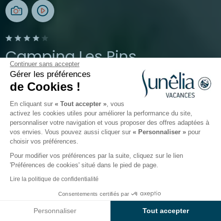
Camping Les Pins
Continuer sans accepter
Gérer les préférences
Argelès-sur-mer, Pyrénées-Orientales, Occitanie
de Cookies !
Ouvert du
1 avril 2026
au
5 octobre 2026
En cliquant sur
« Tout accepter »
, vous
activez les cookies utiles pour améliorer la performance du site,
personnaliser votre navigation et vous proposer des offres adaptées à
Le camping
Hébergements
Activités
Autour de l
vos envies. Vous pouvez aussi cliquer sur
« Personnaliser »
pour
choisir vos préférences.
Pour modifier vos préférences par la suite, cliquez sur le lien
Location de mobil-homes et
'Préférences de cookies' situé dans le pied de page.
cabanes à Argelès sur Mer dans
Lire la politique de confidentialité
les Pyrénées Orientales
Consentements certifiés par
Voir prix et disponibilités
Personnaliser
Tout accepter
Les hébergements du camping