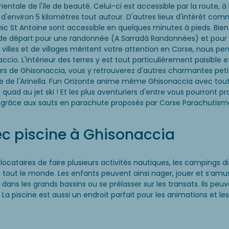
ientale de l'île de beauté. Celui-ci est accessible par la route, à
environ 5 kilomètres tout autour. D'autres lieux d'intérêt comme
ic St Antoine sont accessible en quelques minutes à pieds. Bie
 de départ pour une randonnée (A Sarradà Randonnées) et pour
 villes et de villages méritent votre attention en Corse, nous 
accio. L'intérieur des terres y est tout particulièrement paisible e
rs de Ghisonaccia, vous y retrouverez d'autres charmantes petit
age de l'Arinella. Fun Orizonte anime même Ghisonaccia avec toute
 quad au jet ski ! Et les plus aventuriers d'entre vous pourront p
les grâce aux sauts en parachute proposés par Corse Parachutis
c piscine à Ghisonaccia
 locataires de faire plusieurs activités nautiques, les campings
tout le monde. Les enfants peuvent ainsi nager, jouer et s’amus
ans les grands bassins ou se prélasser sur les transats. Ils p
La piscine est aussi un endroit parfait pour les animations et le