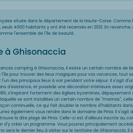
ise située dans le département de la Haute-Corse. Comme la m
 seuls 4000 habitants y ont été recensés en 2013. En revanche, une
omme l'ensemble de l'île de beauté.
e à Ghisonaccia
cances camping à Ghisonaccia, il existe un certain nombre de li
ute l'île pour trouver des lieux magiques pour vos vacances, tout se
'un des principaux lieux à voir pendant votre séjour. Il s'agit d
ans d'existence, et possède une décoration intérieure assez origi
80, s'inspirant fortement des églises byzantines, dépaysement 
uelle se sont installées un certain nombre de "marinas", celle
façon continuelle, ce qui fait doubler le nombre d'habitants da
urrez également vous rendre dans le domaine de Pinia. Il s'agit
ve la dite plage de Pinia. Celle-ci est d'ailleurs inscrite au cons
 d'y créer un programme. Vous pourrez principalement accéder
bino sera le dernier lieu à visiter sur le territoire de Ghisonaccia. 