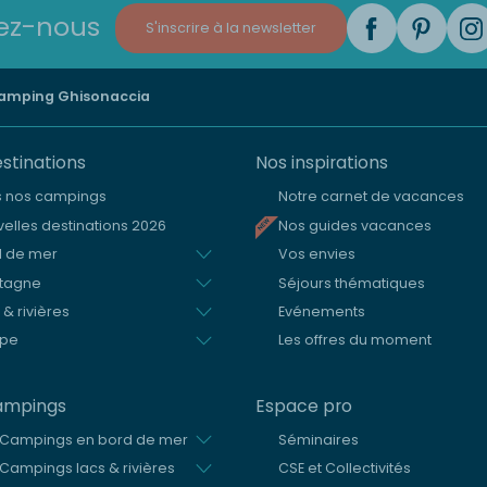
ez-nous
S'inscrire à la newsletter
mping Ghisonaccia
stinations
Nos inspirations
s nos campings
Notre carnet de vacances
elles destinations 2026
Nos guides vacances
d de mer
Vos envies
tagne
Séjours thématiques
 & rivières
Evénements
ope
Les offres du moment
ampings
Espace pro
 Campings en bord de mer
Séminaires
Campings lacs & rivières
CSE et Collectivités