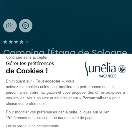
Camping l'Étang de Sologne
Continuer sans accepter
Gérer les préférences
Nouan-le-Fuzelier, Centre-Val de Loire
de Cookies !
Ouvert du
3 avril 2026
au
11 octobre 2026
En cliquant sur
« Tout accepter »
, vous
activez les cookies utiles pour améliorer la performance du site,
personnaliser votre navigation et vous proposer des offres adaptées à
Le camping
Hébergements
Activités
Autour de l
vos envies. Vous pouvez aussi cliquer sur
« Personnaliser »
pour
choisir vos préférences.
Pour modifier vos préférences par la suite, cliquez sur le lien
'Préférences de cookies' situé dans le pied de page.
Retour
Lire la politique de confidentialité