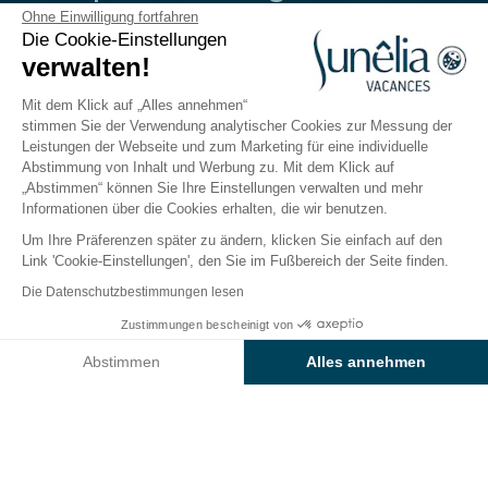
Sologne
Ohne Einwilligung fortfahren
Die Cookie-Einstellungen
verwalten!
Nouan-le-Fuzelier, Centre-Val de Loire
Öffnen von
3. April 2026
Bis
11. Oktober 2026
Mit dem Klick auf „Alles annehmen“
stimmen Sie der Verwendung analytischer Cookies zur Messung der
Leistungen der Webseite und zum Marketing für eine individuelle
Abstimmung von Inhalt und Werbung zu. Mit dem Klick auf
Der Campingplatz
Unterkünfte
Freizeitangebot
„Abstimmen“ können Sie Ihre Einstellungen verwalten und mehr
Informationen über die Cookies erhalten, die wir benutzen.
Um Ihre Präferenzen später zu ändern, klicken Sie einfach auf den
Link 'Cookie-Einstellungen', den Sie im Fußbereich der Seite finden.
Zurück
Die Datenschutzbestimmungen lesen
Stellplatz Luxe Garden Pack mit
Ab
Zustimmungen bescheinigt von
Buchen Sie
160€
Sanitäranlagen
Abstimmen
Alles annehmen
Camping Sunêlia l'Etang de
Axeptio consent
Einwilligungsmanagementplattform: Passen Sie Ihre Optionen 
Sologne
Unsere Plattform ermöglicht es Ihnen, Ihre Datenschutzeinstell