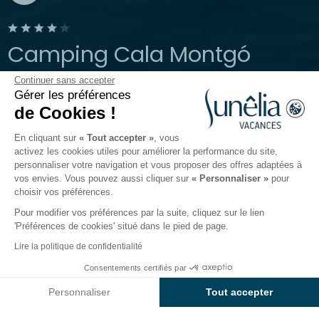
Camping Cala Montgó
Continuer sans accepter
L'Escala, Catalogne, Espagne
Gérer les préférences
Ouvert du
26 mars 2026
au
13 octobre
de Cookies !
2026
En cliquant sur
« Tout accepter »
, vous
activez les cookies utiles pour améliorer la performance du site,
personnaliser votre navigation et vous proposer des offres adaptées à
Le camping
Hébergements
Activités
Autour de l
vos envies. Vous pouvez aussi cliquer sur
« Personnaliser »
pour
choisir vos préférences.
Pour modifier vos préférences par la suite, cliquez sur le lien
Activités du camping
'Préférences de cookies' situé dans le pied de page.
wecamp Cala Montgó
Lire la politique de confidentialité
Consentements certifiés par
Au sein du
camping wecamp Cala Montgó
, chaque
Voir prix et disponibilités
journée est une nouvelle aventure ! Besoin de détente,
Personnaliser
Tout accepter
d’amusement ou de découverte ? Notre camping
Axeptio consent
Plateforme de Gestion du Consentement : Personnalisez vos O