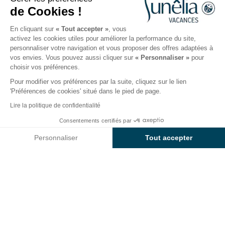
aux secrets des gorges
de Cookies !
Publié le 15/09/2025
En cliquant sur
« Tout accepter »
, vous
activez les cookies utiles pour améliorer la performance du site,
personnaliser votre navigation et vous proposer des offres adaptées à
Envie de découvrir l’
Hérault
? Partez en road trip
vos envies. Vous pouvez aussi cliquer sur
« Personnaliser »
pour
pour profiter des paysages incroyables du
choisir vos préférences.
Languedoc-Roussillon
au cœur de l’
Occitanie
.
Pour modifier vos préférences par la suite, cliquez sur le lien
Cheveux au vent, vous roulez entre les petits villages
'Préférences de cookies' situé dans le pied de page.
de pierres, les falaises calcaires, et, bien sûr, la
mer
Lire la politique de confidentialité
méditerranée
.
Consentements certifiés par
Pendant quelques jours, laissez-vous happer par la
Personnaliser
Tout accepter
beauté du
sud de la France
et des trésors qu’il
renferme.
Axeptio consent
Plateforme de Gestion du Consentement : Personnalisez vos O
Découvrez notre itinéraire complet pour un
road trip
Notre plateforme vous permet d'adapter et de gérer vos paramètr
mémorable dans l’Hérault
.