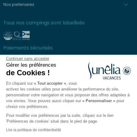
Nos partenaires
Tous nos campings sont labellisés
Paiements sécurisés
Continuer sans accepter
Gérer les préférences
de Cookies !
Foire aux questions
En cliquant sur
« Tout accepter »
, vous
Conditions générales de ventes
activez les cookies utiles pour améliorer la performance du site,
Protection des données personnelles
personnaliser votre navigation et vous proposer des offres adaptées à
vos envies. Vous pouvez aussi cliquer sur
« Personnaliser »
pour
Mentions légales
choisir vos préférences.
Plan du site
Pour modifier vos préférences par la suite, cliquez sur le lien
Préférences des Cookies
'Préférences de cookies' situé dans le pied de page.
L'app Sunêlia
Lire la politique de confidentialité
Recrutement