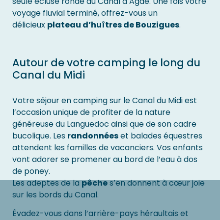
seule écluse ronde du Canal à Agde. Une fois votre
voyage fluvial terminé, offrez-vous un
délicieux
plateau d’huîtres de Bouzigues
.
Autour de votre camping le long du
Canal du Midi
Votre séjour en camping sur le Canal du Midi est
l’occasion unique de profiter de la nature
généreuse du Languedoc ainsi que de son cadre
bucolique. Les
randonnées
et balades équestres
attendent les familles de vacanciers. Vos enfants
vont adorer se promener au bord de l’eau à dos
de poney.
Les adeptes de la
pêche
s’en donnent à cœur joie
sur les bords du Canal.
Évadez-vous dans l’arrière-pays héraultais et