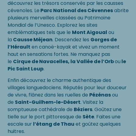
découvrez les trésors conservés par les causses
cévenoles. Le
Parc National des Cévennes
abrite
plusieurs merveilles classées au Patrimoine
Mondial de l’Unesco. Explorez les sites
emblématiques tels que le
Mont Aigoual
ou
la
Causse Méjean
. Descendez les
Gorges de
l’Hérault
en canoë-kayak et vivez un moment
haut en sensations fortes. Ne manquez pas
le
Cirque de Navacelles, la Vallée de l’Orb
ou
le
Pic Saint Loup
.
Enfin découvrez le charme authentique des
villages languedociens. Réputés pour leur douceur
de vivre, flânez dans les ruelles de
Pézénas
ou
de
Saint-Guilhem-le-Désert
. Visitez la
somptueuse cathédrale de
Béziers
. Goûtez une
tielle sur le port pittoresque de
Sète
. Faites une
escale sur
l’étang de Thau
et goûtez quelques
huitres.