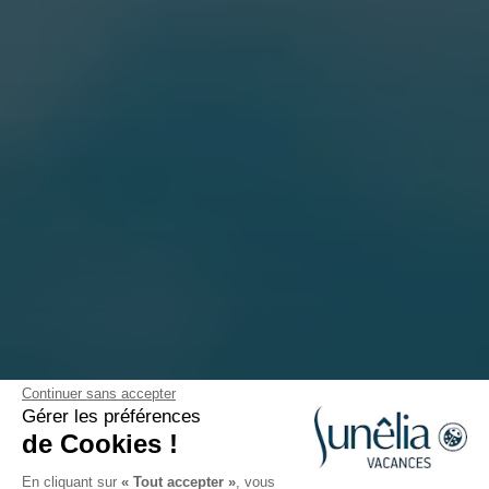
Continuer sans accepter
Où partir en juillet au soleil
Gérer les préférences
de Cookies !
Publié le 27/06/2025
En cliquant sur
« Tout accepter »
, vous