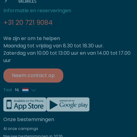
Informatie en reserveringen
+31 20 721 9084
We zijn er om te helpen
Maandag tot vrijdag van 8.30 tot 18.30 uur.
Zaterdag van 10.00 tot 13.00 uur en van 14.00 tot 17.00
uur
Neem contact op
Taal
NL
Frans
Engels
Onze bestemmingen
Duits
Al onze campings
Italiaans
Nieuwe bestemmingen in 2026