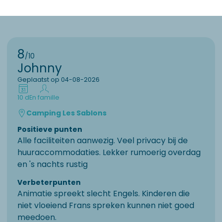
8
/10
Johnny
Geplaatst op 04-08-2026
10 d
En famille
Camping Les Sablons
Positieve punten
Alle faciliteiten aanwezig. Veel privacy bij de
huuraccommodaties. Lekker rumoerig overdag
en 's nachts rustig
Verbeterpunten
Animatie spreekt slecht Engels. Kinderen die
niet vloeiend Frans spreken kunnen niet goed
meedoen.