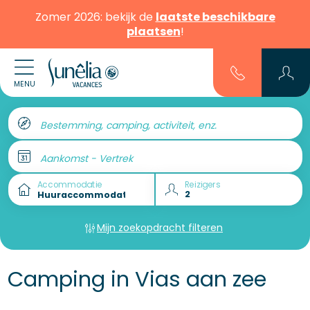
Zomer 2026: bekijk de
laatste beschikbare
plaatsen
!
MENU
Bestemming, camping, activiteit, enz.
Aankomst - Vertrek
Accommodatie
Reizigers
Mijn zoekopdracht filteren
Camping in Vias aan zee