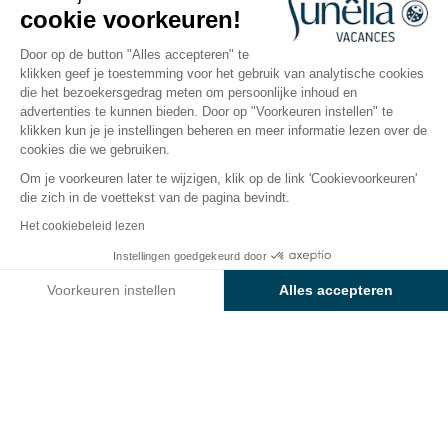
cookie voorkeuren!
Open van
1 april 2026
Tot
19 oktober
2026
Door op de button "Alles accepteren" te
klikken geef je toestemming voor het gebruik van analytische cookies
die het bezoekersgedrag meten om persoonlijke inhoud en
advertenties te kunnen bieden. Door op "Voorkeuren instellen" te
ping
Accommodaties
Activiteiten
Waterpret
Ki
klikken kun je je instellingen beheren en meer informatie lezen over de
cookies die we gebruiken.
Om je voorkeuren later te wijzigen, klik op de link 'Cookievoorkeuren'
Waterpret op camping
die zich in de voettekst van de pagina bevindt.
Baia Blu La Tortuga
Het cookiebeleid lezen
Instellingen goedgekeurd door
Gelegen in het hart van Gallura, zal ons
waterpark
Bekijk prijzen en beschikbaarheid
van 13 000m²
al je wensen weten te verwezenlijken.
Voorkeuren instellen
Alles accepteren
Neem een duik in het
semi-olympische zwembad
Axeptio consent
Toestemmingsbeheerplatform: Personaliseer uw opties
om ‘s ochtends heerlijk wakker te worden, ontspan
Ons platform stelt u in staat om uw privacy-instellingen naar 
helemaal in het
wellnesspark
en laat je oogappels
zich ondertussen vermaken in het
Spray Park
. Tussen
twee sessies in het zwembad door kan je ook genieten
van het
kristalheldere water
aan ons
privéstrand