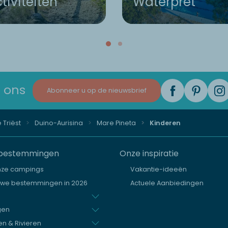
tiviteiten
Waterpret
 ons
Abonneer u op de nieuwsbrief
 Triëst
Duino-Aurisina
Mare Pineta
Kinderen
bestemmingen
Onze inspiratie
nze campings
Vakantie-ideeën
uwe bestemmingen in 2026
Actuele Aanbiedingen
gen
n & Rivieren