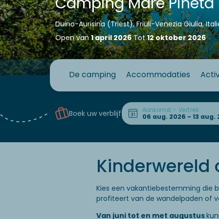
Camping Mare Pineta
Duino-Aurisina (Triëst), Friuli-Venezia Giulia, Itali
Open van
1 april 2026
Tot
12 oktober 2026
De camping
Accommodaties
Activ
Aankomst - Vertrek
Boek uw verblijf
Kinderwereld 
Kies een vakantiebestemming die bij
profiteert van de wandelpaden of va
Van juni tot en met augustus
kun