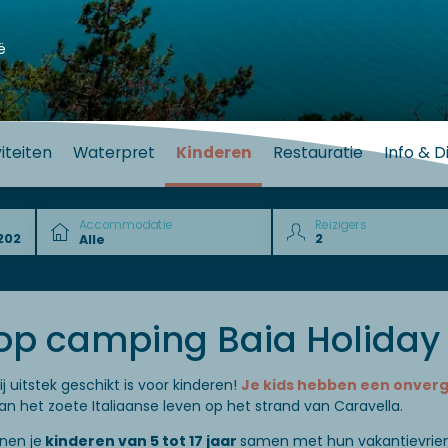
ë
iteiten
Waterpret
Kinderen
Restauratie
Info & D
Accommodatie
Reizigers
op camping Baia Holiday
 uitstek geschikt is voor kinderen!
Je kids hebben een onverget
n het zoete Italiaanse leven op het strand van Caravella.
nen je
kinderen van 5 tot 17 jaar
samen met hun vakantievriend