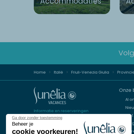
Accommodaties
Ac
Volg
Home
Italië
Friuli-Venezia Giulia
Provincie
Onze 
Al o
Nie
Informatie en reserveringen
Kust
Ga door zonder toestemming
+31 20 721 9084
Ber
Beheer je
cookie voorkeuren!
Mere