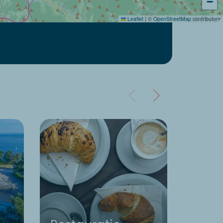
−
Leaflet
|
©
OpenStreetMap
contributors