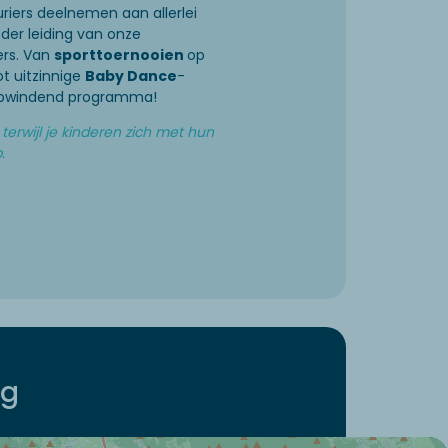
riers deelnemen aan allerlei
der leiding van onze
ers. Van
sporttoernooien
op
t uitzinnige
Baby Dance
-
 opwindend programma!
erwijl je kinderen zich met hun
.
ng