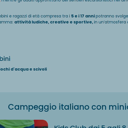
,
mentre gli adulti approfittano dei sentieri escursionistici nei dinto
ini e ragazzi di età compresa tra i
5 e i 17 anni
potranno svolger
gramma:
attività ludiche, creative e sportive,
in un’atmosfera d
bini
iochi d'acqua e scivoli
Campeggio italiano con mini
Kids Club dai 5 agli 8