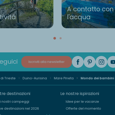
A contatto con
tività
l'acqua
eguici
Iscriviti alla newsletter
di Trieste
Duino-Aurisina
Mare Pineta
Mondo dei bambini
tre destinazioni
Le nostre ispirazioni
i i nostri campeggi
Idee per le vacanze
e destinazioni nel 2026
Offerte del momento