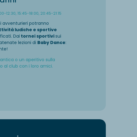
00-12:30, 15:45-18:00, 20:45-21:15
ni avventurieri potranno
ttività ludiche e sportive
icati. Dai
tornei sportivi
sui
atenate lezioni di
Baby Dance
:
nte!
tica o un aperitivo sulla
 al club con i loro amici.