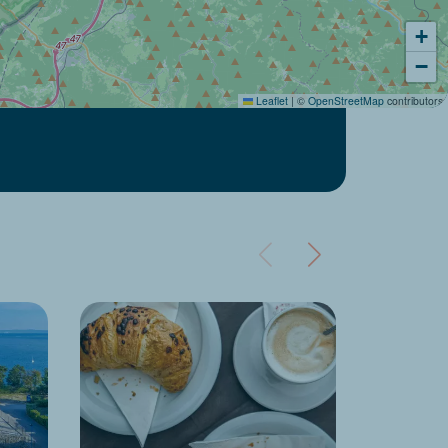
+
−
Leaflet
|
©
OpenStreetMap
contributors