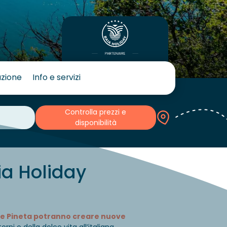
azione
Info e servizi
Controlla prezzi e
disponibilità
a Holiday
re Pineta potranno creare nuove