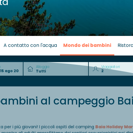
ta
a
A contatto con l'acqua
Mondo dei bambini
Ristor
a
Alloggio
Viaggiatori
bambini al campeggio Bai
per i più giovani! I piccoli ospiti del camping
Baia Holiday Ma