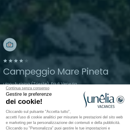
Campeggio Mare Pineta
uino-Aurisina (Trieste), Friuli Venezia
Continua senza consenso
Giulia, Italia
Gestire le preferenze
Aperto da
1 aprile 2026
Al
12 ottobre
dei cookie!
2026
Cliccando sul pulsante "Accetta tutto",
accetti l'uso di cookie analitici per misurare le prestazioni del sito web
e marketing per la personalizzazione dei contenuti e della pubblicità.
Il campeggio
Sistemazioni
Attività
A contatto co
Cliccando su "Personalizza" puoi gestire le tue impostazioni e