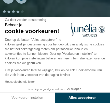
Camping Le Clos du Rhône
Ga door zonder toestemming
Beheer je
cookie voorkeuren!
Camargue, Saintes-Maries-de-la-Mer
Open van
3 april 2026
Tot
1 november 2026
Door op de button "Alles accepteren" te
klikken geef je toestemming voor het gebruik van analytische cookies
die het bezoekersgedrag meten om persoonlijke inhoud en
advertenties te kunnen bieden. Door op "Voorkeuren instellen" te
De camping
Accommodaties
Activiteiten
Rondo
klikken kun je je instellingen beheren en meer informatie lezen over de
cookies die we gebruiken.
Om je voorkeuren later te wijzigen, klik op de link 'Cookievoorkeuren'
die zich in de voettekst van de pagina bevindt.
Terug
Het cookiebeleid lezen
Accommodatie Sunêlia
Instellingen goedgekeurd door
Boek
Niet beschikbaar op deze data
Cottage Prestige Evasion
Voorkeuren instellen
Alles accepteren
van Camping Le Clos du Rhône
Axeptio consent
Toestemmingsbeheerplatform: Personaliseer uw opties