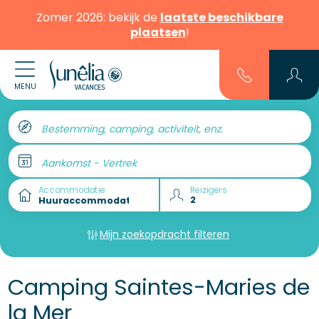
Zomer 2026: bekijk de
laatste beschikbare
plaatsen
!
MENU
Bestemming, camping, activiteit, enz.
Aankomst - Vertrek
Accommodatie
Reizigers
Mijn zoekopdracht filteren
Camping Saintes-Maries de
la Mer