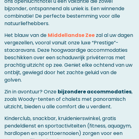
ons openluchthotel u een vakantie die zowel
bijzonder, ontspannend als uniek is. Een winnende
combinatie! De perfecte bestemming voor alle
natuurliefhebbers.
Het blauw van de
Middellandse Zee
zal al uw dagen
vergezellen, vooral vanuit onze luxe “Prestige”-
stacaravans. Deze hoogwaardige accommodaties
beschikken over een schaduwrijk privéterras met
prachtig uitzicht op zee. Geniet elke ochtend van uw
ontbijt, gewiegd door het zachte geluid van de
golven.
Zin in avontuur? Onze
bijzondere accommodaties
,
zoals Woody-tenten of chalets met panoramisch
uitzicht, bieden u alle comfort die u verdient.
Kinderclub, snackbar, kruidenierswinkel, gratis
pendeldienst en sportactiviteiten (fitness, aquagym,
hardlopen en sporttoernooien) zorgen voor een