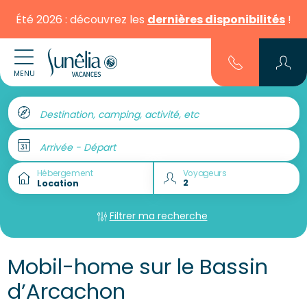
Été 2026 : découvrez les
dernières disponibilités
!
MENU
Destination, camping, activité, etc
Arrivée - Départ
Hébergement
Voyageurs
Filtrer ma recherche
Mobil-home sur le Bassin
d’Arcachon