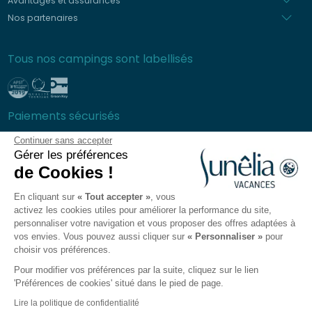
Avantages et assurances
Nos partenaires
Tous nos campings sont labellisés
Paiements sécurisés
Continuer sans accepter
Gérer les préférences
de Cookies !
Foire aux questions
En cliquant sur
« Tout accepter »
, vous
Conditions générales de ventes
activez les cookies utiles pour améliorer la performance du site,
Protection des données personnelles
personnaliser votre navigation et vous proposer des offres adaptées à
vos envies. Vous pouvez aussi cliquer sur
« Personnaliser »
pour
Mentions légales
choisir vos préférences.
Plan du site
Pour modifier vos préférences par la suite, cliquez sur le lien
Préférences des Cookies
'Préférences de cookies' situé dans le pied de page.
L'app Sunêlia
Lire la politique de confidentialité
Recrutement