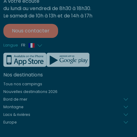
À votre écoute
du lundi au vendredi de 8h30 à 18h30.
Le samedi de 10h à 13h et de 14h à 17h
Nous contacter
Langue
FR
Anglais
Allemand
Nos destinations
Italien
Tous nos campings
Espagnol
Nouvelles destinations 2026
Néerlandais
Bord de mer
Montagne
Lacs & rivières
Europe