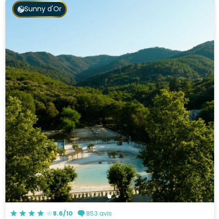
Sunny d'Or
8.6/10
853 avis