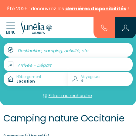
Été 2026 : découvrez les
dernières disponibilités
!
MENU
Destination, camping, activité, etc
Arrivée - Départ
Hébergement
Voyageurs
Filtrer ma recherche
Camping nature Occitanie
8 camping(s) trouvé(s)