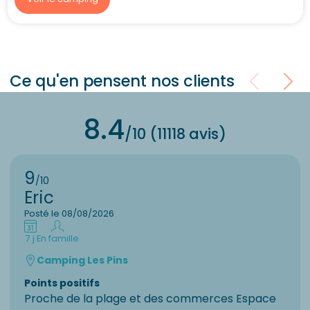
Ce qu'en pensent nos clients
8.4
/10 (11118 avis)
9
/10
Eric
Posté le 08/08/2026
7 j
En famille
Camping Les Pins
Points positifs
Proche de la plage et des commerces Espace