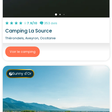
7.9/10
353 avis
Camping La Source
Thérondels, Aveyron, Occitanie
Voir le camping
Sunny d'Or