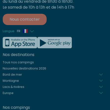
du lundi au vendredi de 8h30 à 18h30.
Le samedi de 10h à 13h et de 14h à 17h
Nous contacter
Langue
FR
Anglais
Allemand
Nos destinations
Italien
Tous nos campings
Espagnol
Nouvelles destinations 2026
Néerlandais
Bord de mer
Montagne
Lacs & rivières
Europe
Nos campings