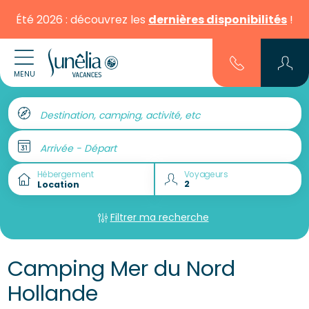
Été 2026 : découvrez les
dernières disponibilités
!
MENU
Destination, camping, activité, etc
Arrivée - Départ
Hébergement
Voyageurs
Filtrer ma recherche
Camping Mer du Nord
Hollande