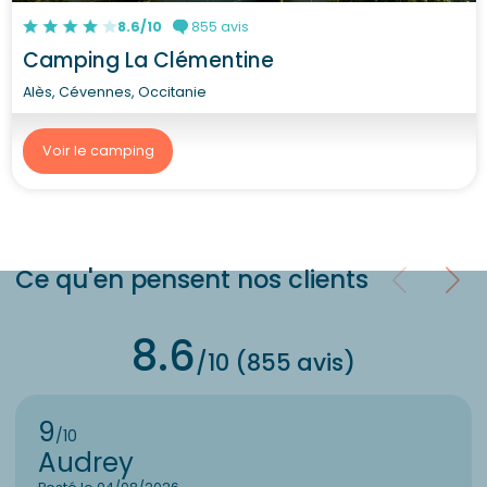
8.6/10
855 avis
Camping La Clémentine
Alès, Cévennes, Occitanie
Voir le camping
Ce qu'en pensent nos clients
8.6
/10 (855 avis)
9
/10
Audrey