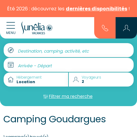
Été 2026 : découvrez les
dernières disponibilités
!
MENU
Destination, camping, activité, etc
Arrivée - Départ
Hébergement
Voyageurs
Filtrer ma recherche
Camping Goudargues
1 camping(s) trouvé(s)