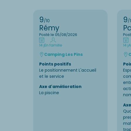
9
9
/10
/
Rémy
P
Posté le 05/08/2026
Pos
14 j
En famille
14 j
A
Camping Les Pins
C
Points positifs
Poi
Le positionnement L'accueil
Esp
et le service
com
ent
Axe d'amélioration
acti
La piscine
nom
Axe
Qua
pre
mat
tro