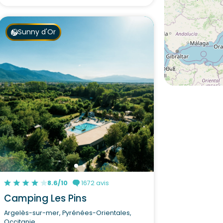
Sunny d'Or
8.6/10
1672 avis
Camping Les Pins
Argelès-sur-mer, Pyrénées-Orientales,
Occitanie