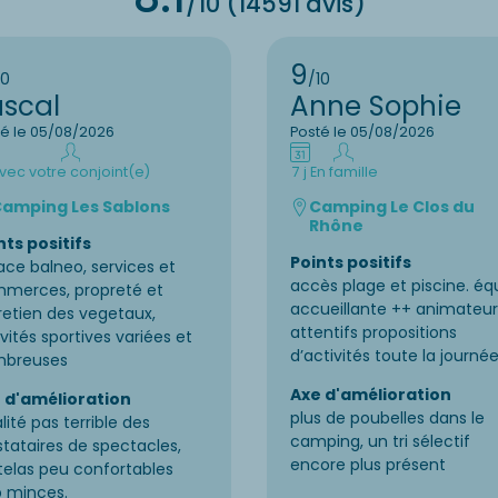
/10 (14591 avis)
9
10
/10
ascal
Anne Sophie
té le 05/08/2026
Posté le 05/08/2026
vec votre conjoint(e)
7 j
En famille
amping Les Sablons
Camping Le Clos du
Rhône
nts positifs
Points positifs
ace balneo, services et
accès plage et piscine. éq
merces, propreté et
accueillante ++ animateur
retien des vegetaux,
attentifs propositions
vités sportives variées et
d’activités toute la journé
breuses
Axe d'amélioration
 d'amélioration
plus de poubelles dans le
lité pas terrible des
camping, un tri sélectif
stataires de spectacles,
encore plus présent
elas peu confortables
p minces.