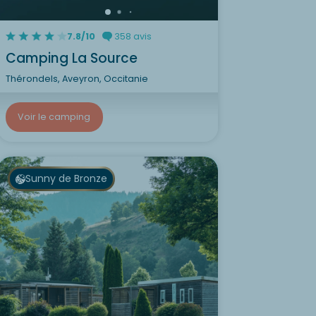
7.8/10
358 avis
Camping La Source
Thérondels, Aveyron, Occitanie
Voir le camping
Sunny de Bronze