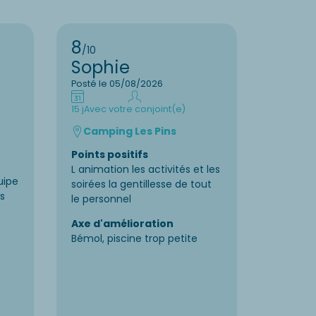
8
8
/10
/10
Sophie
StÉp
Posté le 05/08/2026
Posté le
15 j
Avec votre conjoint(e)
7 j
En fam
Camping Les Pins
Campi
Rhôn
Points positifs
Points p
L animation les activités et les
uipe
Piscine,
soirées la gentillesse de tout
s
sanitair
le personnel
Axe d'a
Axe d'amélioration
e
Choix da
Bémol, piscine trop petite
carte du