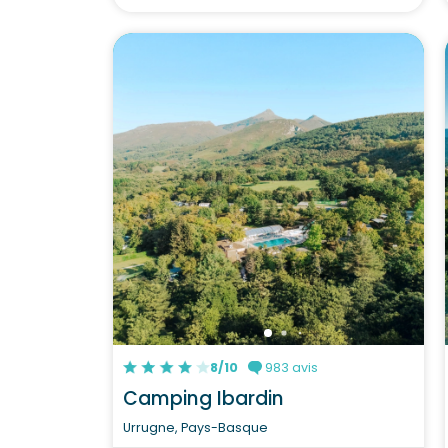
8/10
983 avis
Camping Ibardin
Urrugne, Pays-Basque