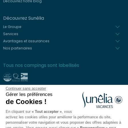
Découvrez notre blog
Découvrez Sunêlia
Le Groupe
Services
Avantages et assurances
Nos partenaires
Tous nos campings sont labellisés
Paiements sécurisés
Continuer sans accepter
Gérer les préférences
de Cookies !
En cliquant sur
« Tout accepter »
, vous
activez les cookies utiles pour améliorer la performance du site,
Foire aux questions
personnaliser votre navigation et vous proposer des offres adaptées à
Conditions générales de ventes
vos envies. Vous pouvez aussi cliquer sur
« Personnaliser »
pour