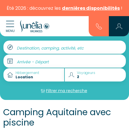
Été 2026 : découvrez les
dernières disponibilités
!
MENU
Destination, camping, activité, etc
Arrivée - Départ
Hébergement
Voyageurs
Filtrer ma recherche
Camping Aquitaine avec
piscine