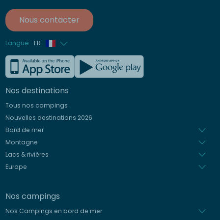
Nous contacter
Langue
FR
Anglais
Allemand
Nos destinations
Italien
Tous nos campings
Espagnol
Nouvelles destinations 2026
Néerlandais
Bord de mer
Montagne
Lacs & rivières
Europe
Nos campings
Nos Campings en bord de mer