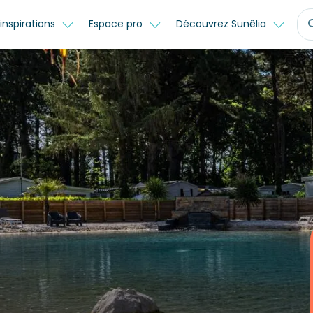
inspirations
Espace pro
Découvrez Sunêlia