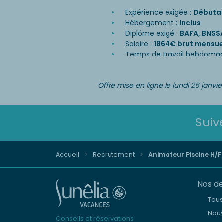
Expérience exigée :
Débuta
Hébergement :
Inclus
Diplôme exigé :
BAFA, BNSSA
Salaire :
1864€ brut mensue
Temps de travail hebdomad
Offre mise en ligne le lundi 26 janvi
Suiv
Accueil
Recrutement
Animateur Piscine H/F
Nos de
Tou
Nouv
Conseils et réservations