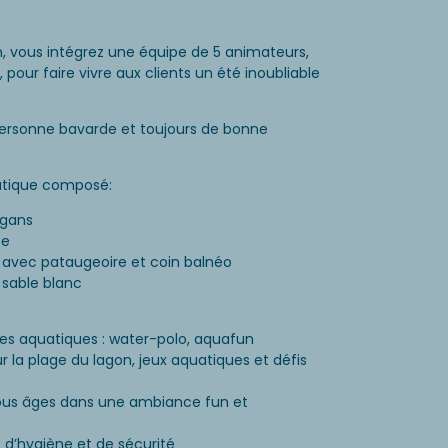
on, vous intégrez une équipe de 5 animateurs,
pour faire vivre aux clients un été inoubliable
personne bavarde et toujours de bonne
uatique composé:
ggans
ée
 avec pataugeoire et coin balnéo
 sable blanc
ves aquatiques : water-polo, aquafun
 la plage du lagon, jeux aquatiques et défis
tous âges dans une ambiance fun et
s d’hygiène et de sécurité