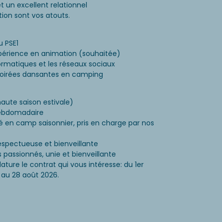
et un excellent relationnel
tion sont vos atouts.
u PSE1
périence en animation (souhaitée)
formatiques et les réseaux sociaux
soirées dansantes en camping
aute saison estivale)
ebdomadaire
ué en camp saisonnier, pris en charge par nos
espectueuse et bienveillante
passionnés, unie et bienveillante
ature le contrat qui vous intéresse: du 1er
t au 28 août 2026.