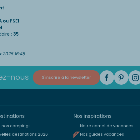
nt
 ou PSE1
l
aire :
35
er 2026 16:48
ez-nous
S'inscrire à la newsletter
stinations
Nos inspirations
s nos campings
Notre carnet de vacances
elles destinations 2026
Nos guides vacances