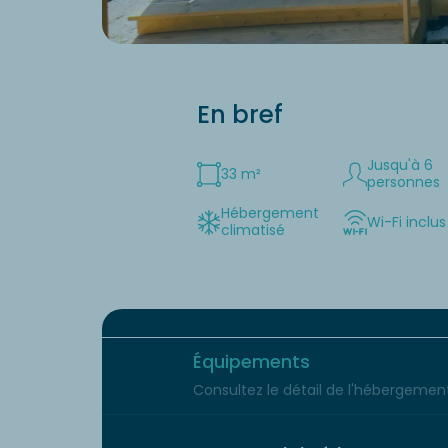
En bref
Jusqu'à 6
33 m²
personnes
Hébergement
Wi-Fi inclus
climatisé
Équipements
Consultez le détail de l'hébergement 