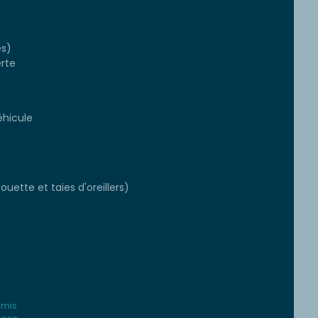
es)
rte
éhicule
ouette et taies d'oreillers)
dmis