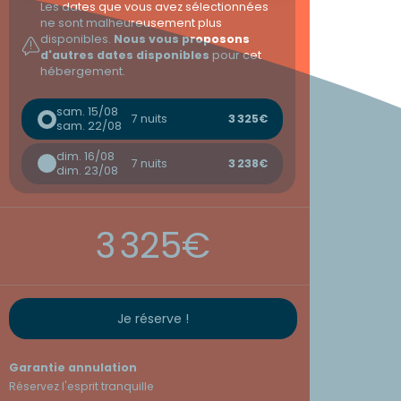
Les dates que vous avez sélectionnées
ne sont malheureusement plus
disponibles.
Nous vous proposons
d'autres dates disponibles
pour cet
hébergement.
sam. 15/08
7 nuits
3 325€
sam. 22/08
dim. 16/08
7 nuits
3 238€
dim. 23/08
3 325€
Je réserve !
Garantie annulation
Réservez l'esprit tranquille