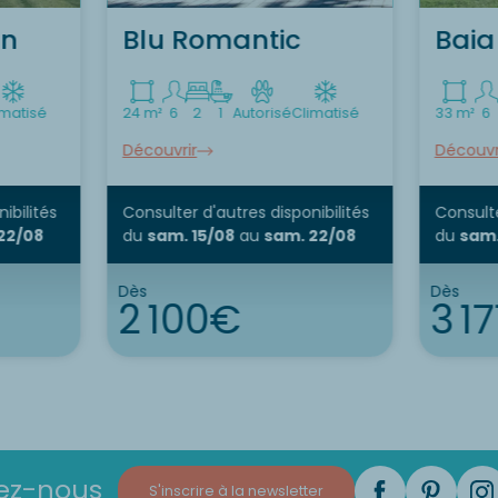
on
Blu Romantic
Baia 
imatisé
24 m²
6
2
1
Autorisé
Climatisé
33 m²
6
Découvrir
Découvr
ibilités
Consulter d'autres disponibilités
Consulte
22/08
du
sam. 15/08
au
sam. 22/08
du
sam.
Dès
Dès
2 100€
3 1
ez-nous
S'inscrire à la newsletter