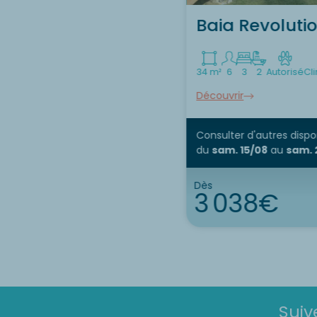
Baia Revoluti
34 m²
6
3
2
Autorisé
Cl
Découvrir
Consulter d'autres dispon
du
sam. 15/08
au
sam. 
Dès
3 038€
Suiv