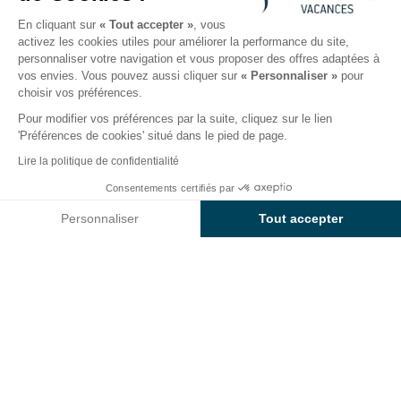
novembre 2026
En cliquant sur
« Tout accepter »
, vous
activez les cookies utiles pour améliorer la performance du site,
personnaliser votre navigation et vous proposer des offres adaptées à
Le camping
Hébergements
Activités
Autour de l
vos envies. Vous pouvez aussi cliquer sur
« Personnaliser »
pour
choisir vos préférences.
Pour modifier vos préférences par la suite, cliquez sur le lien
'Préférences de cookies' situé dans le pied de page.
Retour
Lire la politique de confidentialité
L'Hébergement Baia Sardinia
Consentements certifiés par
Réserver
Indisponible sur ces dates
du Camping Isuledda
Personnaliser
Tout accepter
Axeptio consent
Plateforme de Gestion du Consentement : Personnalisez vos O
Notre plateforme vous permet d'adapter et de gérer vos paramètr
LOCATION
1 / 9