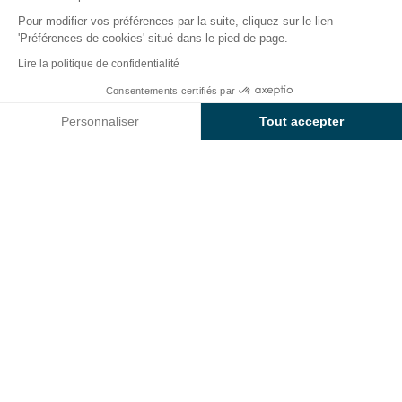
Pour modifier vos préférences par la suite, cliquez sur le lien
'Préférences de cookies' situé dans le pied de page.
Retour
Lire la politique de confidentialité
L'Emplacement Pineta
Dès
Consentements certifiés par
Réserver
558€
du Camping
Baia Blu La
Personnaliser
Tout accepter
Tortuga
Axeptio consent
Plateforme de Gestion du Consentement : Personnalisez vos O
Notre plateforme vous permet d'adapter et de gérer vos paramètr
EMPLACEMENT
1 / 4