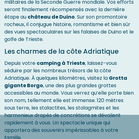
militaires de la Seconde Guerre mondiale. Vos efforts
seront finalement récompensés avec la dernière
étape au
château de Duino
. Sur son promontoire
rocheux, il conjugue histoire, romantisme et bien sûr
des vues spectaculaires sur les falaises de Duino et le
golfe de Trieste.
Les charmes de la côte Adriatique
Depuis votre
camping à Trieste
, laissez-vous
séduire par les nombreux trésors de la côte
Adriatique. À quelques kilomètres, visitez la
Grotta
gigante Borgo
, une des plus grandes grottes
accessibles au monde. Vous verrez qu’elle porte bien
son nom, tellement elle est immense. 120 mètres
sous terre, les stalactites, les stalagmites et les
harmonieux drapés de concrétions se dévoilent
rapidement à vous. Un spectacle unique qui
apportera des souvenirs impérissables à votre
famille.