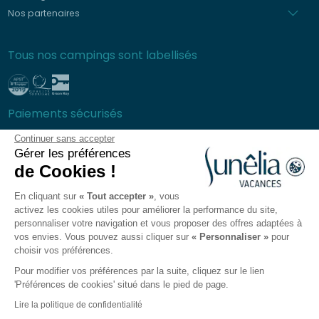
Nos partenaires
Tous nos campings sont labellisés
Paiements sécurisés
Continuer sans accepter
Gérer les préférences
de Cookies !
Foire aux questions
En cliquant sur
« Tout accepter »
, vous
Conditions générales de ventes
activez les cookies utiles pour améliorer la performance du site,
Protection des données personnelles
personnaliser votre navigation et vous proposer des offres adaptées à
vos envies. Vous pouvez aussi cliquer sur
« Personnaliser »
pour
Mentions légales
choisir vos préférences.
Plan du site
Pour modifier vos préférences par la suite, cliquez sur le lien
Préférences des Cookies
'Préférences de cookies' situé dans le pied de page.
L'app Sunêlia
Lire la politique de confidentialité
Recrutement