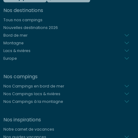
Allemand
Nos destinations
Italien
Tous nos campings
Espagnol
Nouvelles destinations 2026
Néerlandais
Bord de mer
Montagne
Lacs & rivières
Europe
Nos campings
Nos Campings en bord de mer
Nos Campings lacs & rivières
Nos Campings à la montagne
Nos inspirations
Notre carnet de vacances
Nos guides vacances