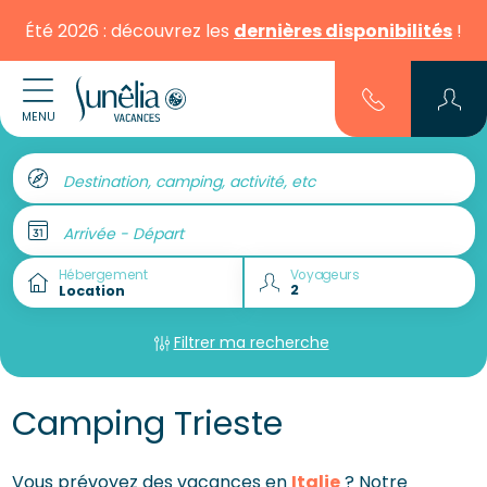
Été 2026 : découvrez les
dernières disponibilités
!
MENU
Destination, camping, activité, etc
Arrivée - Départ
Hébergement
Voyageurs
Filtrer ma recherche
Camping Trieste
Vous prévoyez des vacances en
Italie
? Notre