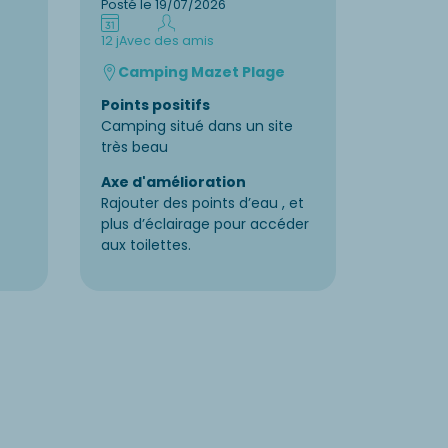
Posté le 19/07/2026
Posté le 
12 j
Avec des amis
7 j
En fam
Camping Mazet Plage
Camp
Points positifs
Points p
Camping situé dans un site
Nous so
très beau
du camp
bord de 
Axe d'amélioration
Rajouter des points d’eau , et
Axe d'a
plus d’éclairage pour accéder
Le haut 
aux toilettes.
terrasse 