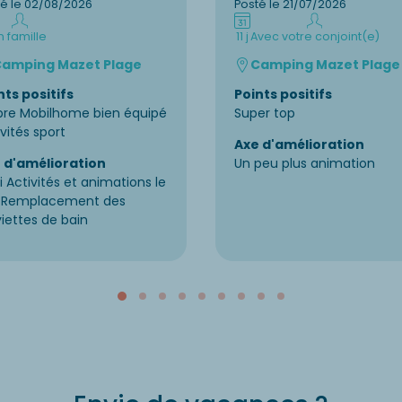
té le 02/08/2026
Posté le 21/07/2026
n famille
11 j
Avec votre conjoint(e)
amping Mazet Plage
Camping Mazet Plage
nts positifs
Points positifs
pre Mobilhome bien équipé
Super top
vités sport
Axe d'amélioration
 d'amélioration
Un peu plus animation
i Activités et animations le
r Remplacement des
viettes de bain