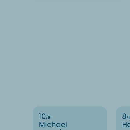
10
8
/10
/
Michael
H