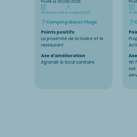
Posté le 05/08/2026
Pos
19 j
Avec votre conjoint(e)
10 j
E
Camping Mazet Plage
C
Points positifs
Poi
La proximité de la rivière et le
Pro
restaurant
Acti
Axe d'amélioration
Axe
Agrandir le local sanitaire
Wi f
soi
ser