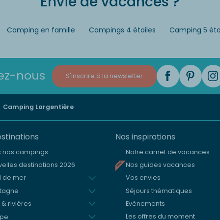
Envie de vacances ?
Camping en famille
Campings 4 étoiles
Camping 5 éto
ez-nous
S'inscrire à la newsletter
Camping Largentière
stinations
Nos inspirations
s nos campings
Notre carnet de vacances
elles destinations 2026
Nos guides vacances
d de mer
Vos envies
tagne
Séjours thématiques
 & rivières
Evénements
ope
Les offres du moment