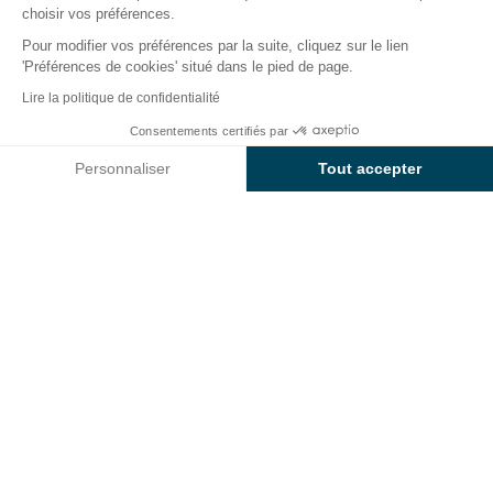
choisir vos préférences.
Pour modifier vos préférences par la suite, cliquez sur le lien
'Préférences de cookies' situé dans le pied de page.
Retour
Lire la politique de confidentialité
Hébergement Sunêlia Prestige
Dès
Consentements certifiés par
Réserver
1 850€
du Camping L'Argentière
Personnaliser
Tout accepter
Axeptio consent
Plateforme de Gestion du Consentement : Personnalisez vos O
Notre plateforme vous permet d'adapter et de gérer vos paramètr
LOCATION
1 / 7