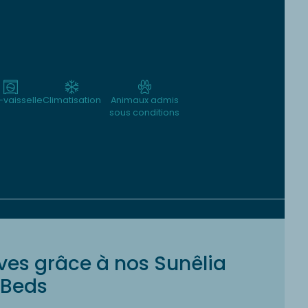
-vaisselle
Climatisation
Animaux admis
sous conditions
ves grâce à nos Sunêlia
Beds