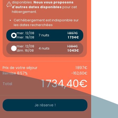
disponibles.
Nous vous proposons
d'autres dates disponibles
pour cet
hébergement.
Cet hébergement est indisponible sur
les dates recherchées
mer. 12/08
1 897€
7 nuits
mer. 19/08
1 734€
mer. 12/08
1 084€
4 nuits
dim. 16/08
1 043€
Prix de votre séjour
1 897€
Remise 8.57%
-162,60€
1 734,40€
Total
Je réserve !