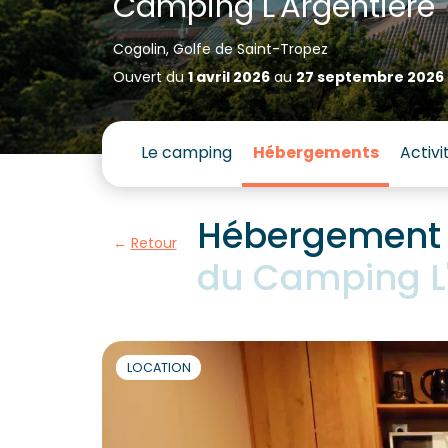
Camping L'Argentière
Cogolin, Golfe de Saint-Tropez
Ouvert du
1 avril 2026
au
27 septembre 2026
Le camping
Hébergements
Activi
Hébergement 
Retour
du Camping L'
LOCATION