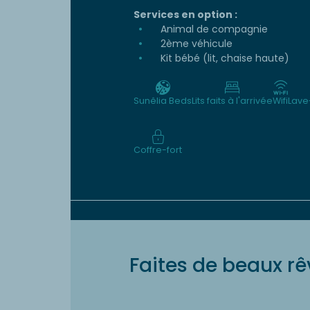
Services en option :
Animal de compagnie
2ème véhicule
Kit bébé (lit, chaise haute)
Sunêlia Beds
Lits faits à l'arrivée
Wifi
Lave
Coffre-fort
Faites de beaux rê