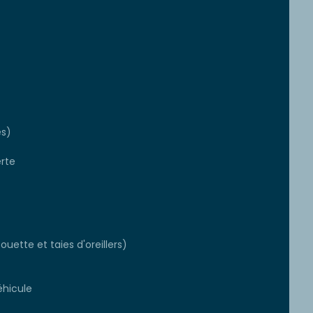
es)
rte
ouette et taies d'oreillers)
éhicule