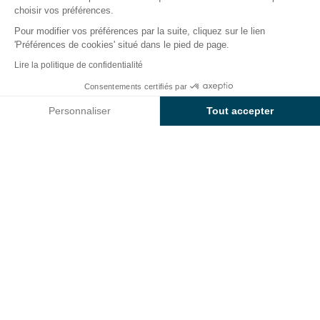
choisir vos préférences.
Pour modifier vos préférences par la suite, cliquez sur le lien
'Préférences de cookies' situé dans le pied de page.
Retour
Lire la politique de confidentialité
Hébergement Sunêlia Confort
Dès
Consentements certifiés par
Réserver
1 261€
Loggia
Personnaliser
Tout accepter
du Camping L'Argentière
Axeptio consent
Plateforme de Gestion du Consentement : Personnalisez vos O
Notre plateforme vous permet d'adapter et de gérer vos paramètr
LOCATION
1 / 8