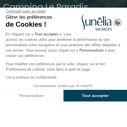
Camping Le Paradis
Continuer sans accepter
Gérer les préférences
Talmont-Saint-Hilaire, Vendée
de Cookies !
Ouvert du
1 mai 2026
au
30 août 2026
En cliquant sur
« Tout accepter »
, vous
activez les cookies utiles pour améliorer la performance du site,
personnaliser votre navigation et vous proposer des offres adaptées à
Le camping
Hébergements
Activités
Autour de l
vos envies. Vous pouvez aussi cliquer sur
« Personnaliser »
pour
choisir vos préférences.
Pour modifier vos préférences par la suite, cliquez sur le lien
'Préférences de cookies' situé dans le pied de page.
Retour
Lire la politique de confidentialité
Sunelia Confort
Consentements certifiés par
Réserver
Indisponible sur ces dates
du Camping Sunêlia Le Paradis
Personnaliser
Tout accepter
Axeptio consent
Plateforme de Gestion du Consentement : Personnalisez vos O
Notre plateforme vous permet d'adapter et de gérer vos paramètr
LOCATION
1 / 9