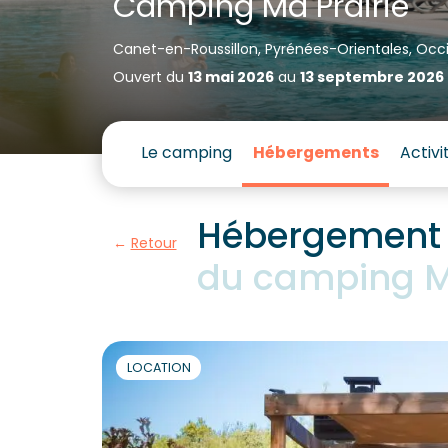
Camping Ma Prairie
Canet-en-Roussillon, Pyrénées-Orientales, Occ
Ouvert du
13 mai 2026
au
13 septembre 2026
Le camping
Hébergements
Activi
Hébergement S
Retour
du camping Ma
LOCATION