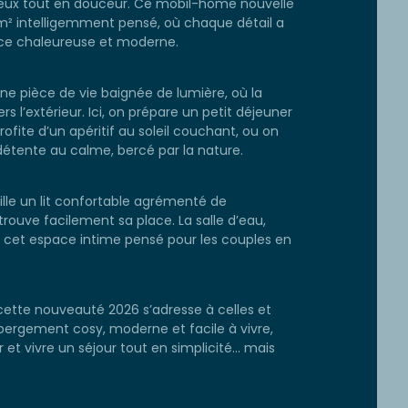
 deux tout en douceur. Ce mobil-home nouvelle
m² intelligemment pensé, où chaque détail a
ce chaleureuse et moderne.
une pièce de vie baignée de lumière, où la
s l’extérieur. Ici, on prépare un petit déjeuner
rofite d’un apéritif au soleil couchant, ou on
tente au calme, bercé par la nature.
ille un lit confortable agrémenté de
rouve facilement sa place. La salle d’eau,
 cet espace intime pensé pour les couples en
tte nouveauté 2026 s’adresse à celles et
ébergement cosy, moderne et facile à vivre,
r et vivre un séjour tout en simplicité… mais