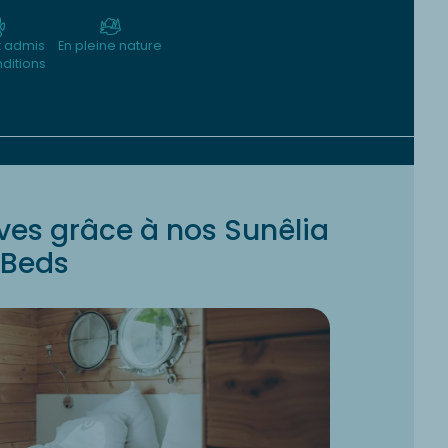
 admis
En pleine nature
ditions
ves grâce à nos Sunêlia
Beds