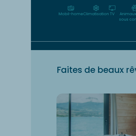
Mobil-home
Climatisation
TV
Animaux
sous con
Faites de beaux rê