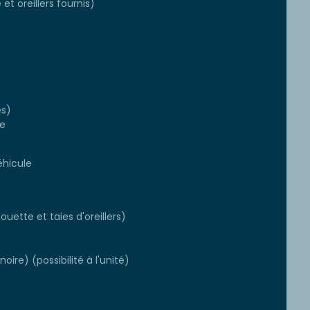
et oreillers fournis)
es)
te
éhicule
ouette et taies d'oreillers)
oire) (possibilité à l'unité)