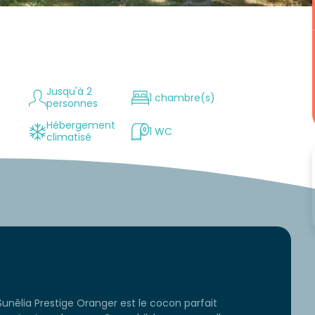
Jusqu'à 2
1 chambre(s)
personnes
Hébergement
1 WC
climatisé
Sunêlia Prestige Oranger est le cocon parfait