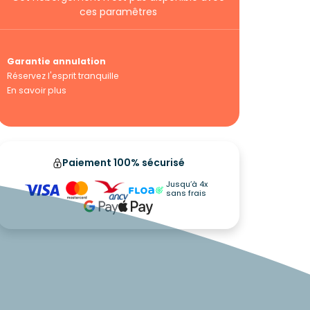
ces paramêtres
Garantie annulation
Réservez l'esprit tranquille
En savoir plus
Paiement 100% sécurisé
Jusqu’à 4x
sans frais