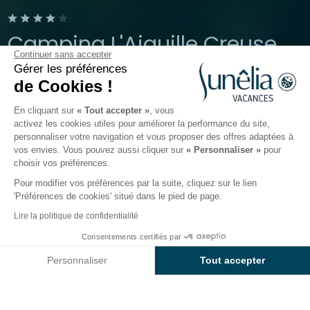
Camping L'Aiguille Creuse
Continuer sans accepter
Gérer les préférences
Étretat, Normandie
de Cookies !
Ouvert du
3 avril 2026
au
20 septembre 2026
En cliquant sur
« Tout accepter »
, vous
activez les cookies utiles pour améliorer la performance du site,
personnaliser votre navigation et vous proposer des offres adaptées à
Le camping
Hébergements
Activités
Autour de l
vos envies. Vous pouvez aussi cliquer sur
« Personnaliser »
pour
choisir vos préférences.
Pour modifier vos préférences par la suite, cliquez sur le lien
'Préférences de cookies' situé dans le pied de page.
Retour
Lire la politique de confidentialité
Hébergement Mobil home Les
Consentements certifiés par
Réserver
Indisponible sur ces dates
Valleuses Prestige 4 chambres
Personnaliser
Tout accepter
du camping Sunêlia L'Aiguille
Axeptio consent
Plateforme de Gestion du Consentement : Personnalisez vos O
Creuse
Notre plateforme vous permet d'adapter et de gérer vos paramètr